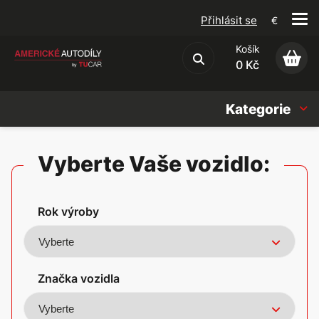
Přihlásit se
€
Košík
Obchodní podmínky
0 Kč
Kategorie
Náhradní díly
Vyberte Vaše vozidlo:
Oleje, Náplně & sady
Rok výroby
Doplňky
Americké vozy
Značka vozidla