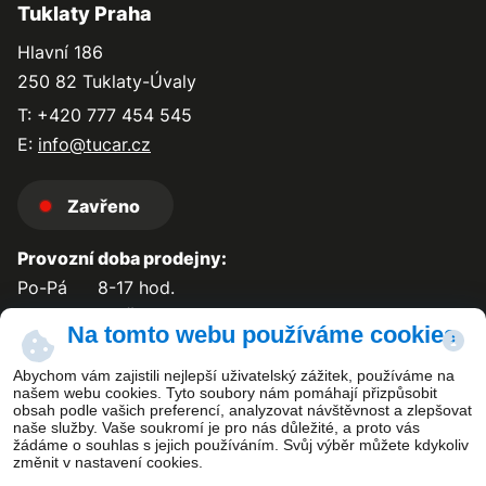
Tuklaty Praha
Hlavní 186
250 82 Tuklaty-Úvaly
T: +420 777 454 545
E:
info@tucar.cz
Zavřeno
Provozní doba prodejny:
Po-Pá
8-17 hod.
So-Ne
zavřeno
Na tomto webu používáme cookies
Abychom vám zajistili nejlepší uživatelský zážitek, používáme na
našem webu cookies. Tyto soubory nám pomáhají přizpůsobit
obsah podle vašich preferencí, analyzovat návštěvnost a zlepšovat
Kontakt
naše služby. Vaše soukromí je pro nás důležité, a proto vás
žádáme o souhlas s jejich používáním. Svůj výběr můžete kdykoliv
změnit v nastavení cookies.