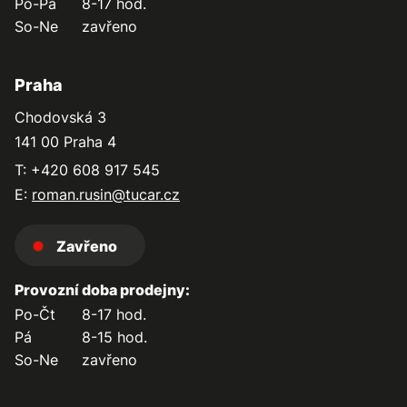
Po-Pá
8-17 hod.
So-Ne
zavřeno
Praha
Chodovská 3
141 00 Praha 4
T: +420 608 917 545
E:
roman.rusin@tucar.cz
Zavřeno
Provozní doba prodejny:
Po-Čt
8-17 hod.
Pá
8-15 hod.
So-Ne
zavřeno