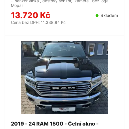
- senzor vlhka , deštový senzor, kamera . bez loga
Mopar
13.720 Kč
Skladem
Cena bez DPH: 11.338,84 Kč
2019 - 24 RAM 1500 - Čelní okno -