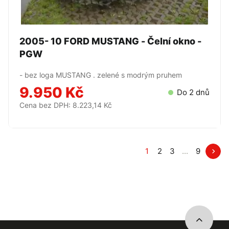
2005- 10 FORD MUSTANG - Čelní okno -
PGW
- bez loga MUSTANG . zelené s modrým pruhem
9.950 Kč
Do 2 dnů
Cena bez DPH: 8.223,14 Kč
1
2
3
...
9