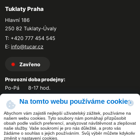
Tuklaty Praha
Hlavní 186
250 82 Tuklaty-Úvaly
T: +420 777 454 545
E:
info@tucar.cz
Zavřeno
Provozní doba prodejny:
Po-Pá
8-17 hod.
So-Ne
zavřeno
Na tomto webu používáme cookies
Abychom vám zajistili nejlepší uživatelský zážitek, používáme na
našem webu cookies. Tyto soubory nám pomáhají přizpůsobit
obsah podle vašich preferencí, analyzovat návštěvnost a zlepšovat
Kontakt
naše služby. Vaše soukromí je pro nás důležité, a proto vás
žádáme o souhlas s jejich používáním. Svůj výběr můžete kdykoliv
změnit v nastavení cookies.