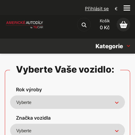
Přihlásit se
€
Košík
Obchodní podmínky
0 Kč
Kategorie
Náhradní díly
Vyberte Vaše vozidlo:
Oleje, Náplně & sady
Rok výroby
Doplňky
Americké vozy
Značka vozidla