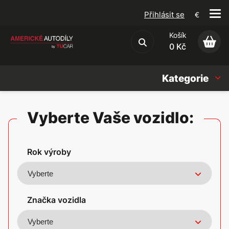
Přihlásit se
€
Košík
Obchodní podmínky
0 Kč
Kategorie
Náhradní díly
Vyberte Vaše vozidlo:
Oleje, Náplně & sady
Rok výroby
Doplňky
Americké vozy
Značka vozidla