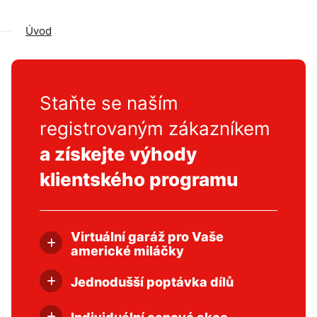
Úvod
Staňte se naším
registrovaným zákazníkem
a získejte výhody
klientského programu
Virtuální garáž pro Vaše
americké miláčky
Umožní vám si uložit své vozidlo ve
virtuální garáži i s možností notifikace o
Jednodušší poptávka dílů
kontrole STK. Hlavní výhodou je
Registrace a přihlášení vás usnadní
jednoduší a rychlejší hledání dílů na vaše
poptávání dílů, které nejsou skladem
vozidlo.