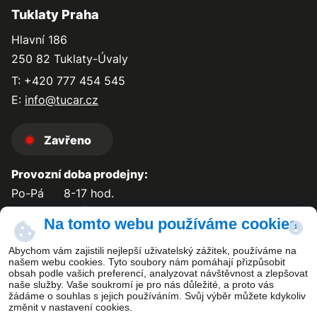
Tuklaty Praha
Hlavní 186
250 82 Tuklaty-Úvaly
T: +420 777 454 545
E:
info@tucar.cz
Zavřeno
Provozní doba prodejny:
Po-Pá
8-17 hod.
So-Ne
zavřeno
Na tomto webu používáme cookies
Abychom vám zajistili nejlepší uživatelský zážitek, používáme na
našem webu cookies. Tyto soubory nám pomáhají přizpůsobit
obsah podle vašich preferencí, analyzovat návštěvnost a zlepšovat
Kontakt
naše služby. Vaše soukromí je pro nás důležité, a proto vás
žádáme o souhlas s jejich používáním. Svůj výběr můžete kdykoliv
změnit v nastavení cookies.