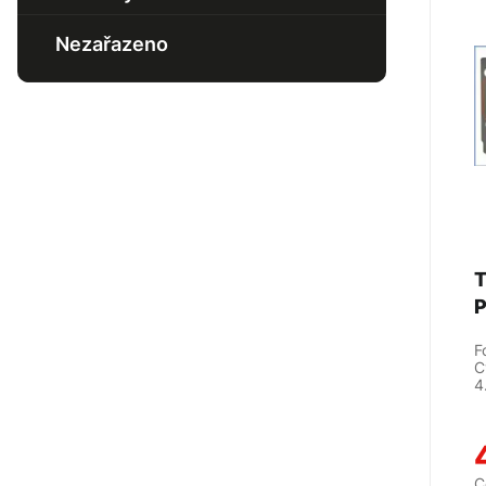
Manžeta poloosy přední
Nezařazeno
T
F
C
C