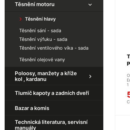
Zapalovací svíčka
Mřížka
Těsnění motoru
stabilizátoru ) - zadní
Silenblok stabilizátoru - přední
Kabely
Silenblok stabilizátoru - zadní
Přední nárazník
Gufero kola - přední
Těsnění hlavy
Žhavící svíčka
Gufero kola - zadní
Přední blatník
Rameno horní
Rameno horní
Těsnění sání - sada
Zadní nárazník
Rameno spodní
Těsnění výfuku - sada
Kapota
Rameno spodní
Těsnění ventilového víka - sada
Zrcátko zpětné
T
Rámeček světlometu
Těsnění olejové vany
Přední čelo
Poloosy, manžety a kříže
O
kol , kardanu
E
1
Poloosa přední levá
Tlumič kapoty a zadních dveří
C
Poloosa přední pravá
Bazar a komis
Kříž u kola
Kříž kardanu
Technická literatura, servisní
manuály