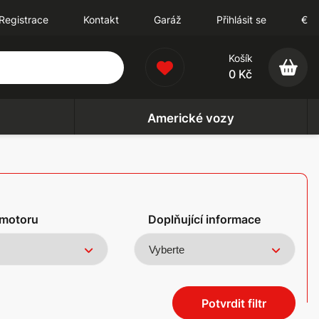
Registrace
Kontakt
Garáž
Přihlásit se
€
Košík
0 Kč
Americké vozy
motoru
Doplňující informace
Potvrdit filtr