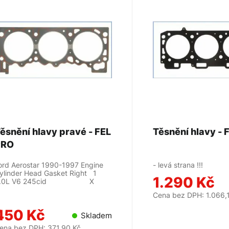
ěsnění hlavy pravé - FEL
PRO
ord Aerostar 1990-1997 Engine
- levá strana !!!
ylinder Head Gasket Right 1
1.290 Kč
4.0L V6 245cid X
Cena bez DPH: 1.066,
450 Kč
Skladem
ena bez DPH: 371,90 Kč