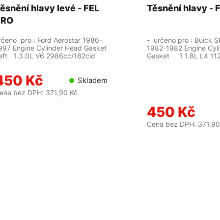
ěsnění hlavy levé - FEL
PRO
rčeno pro : Ford Aerostar 1986-
- určeno pro : Buick 
997 Engine Cylinder Head Gasket
1982-1982 Engine Cyl
eft 1 3.0L V6 2986cc/182cid
Gasket 1 1.8L L4
450 Kč
Skladem
ena bez DPH: 371,90 Kč
450 Kč
Cena bez DPH: 371,90