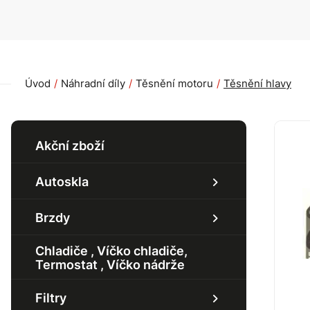
Úvod
Náhradní díly
Těsnění motoru
Těsnění hlavy
Akční zboží
Autoskla
Boční okno
Brzdy
Zadní okno
Chladiče , Víčko chladiče,
Sada brzd
Termostat , Víčko nádrže
Čelní okno
Přední náprava
Filtry
Brzdový kotouč - přední
Zadní náprava