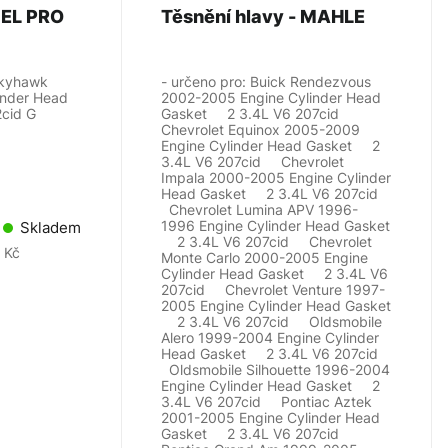
Těsnění hlavy - FEL PRO
Těsnění hlavy - MAHLE
Skyhawk
- určeno pro: Buick Rendezvous
inder Head
2002-2005 Engine Cylinder Head
 112cid G
Gasket 2 3.4L V6 207cid
Chevrolet Equinox 2005-2009
Engine Cylinder Head Gasket 2
3.4L V6 207cid Chevrolet
Impala 2000-2005 Engine Cylinder
Head Gasket 2 3.4L V6 207cid
Chevrolet Lumina APV 1996-
1996 Engine Cylinder Head Gasket
Skladem
2 3.4L V6 207cid Chevrolet
 Kč
Monte Carlo 2000-2005 Engine
Cylinder Head Gasket 2 3.4L V6
207cid Chevrolet Venture 1997-
2005 Engine Cylinder Head Gasket
2 3.4L V6 207cid Oldsmobile
Alero 1999-2004 Engine Cylinder
Head Gasket 2 3.4L V6 207cid
Oldsmobile Silhouette 1996-2004
Engine Cylinder Head Gasket 2
3.4L V6 207cid Pontiac Aztek
2001-2005 Engine Cylinder Head
Gasket 2 3.4L V6 207cid