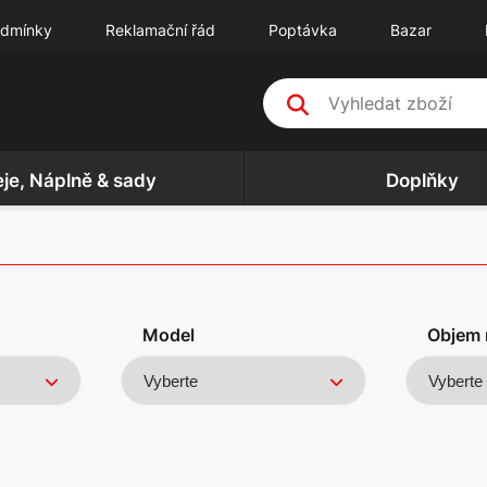
odmínky
Reklamační řád
Poptávka
Bazar
eje, Náplně & sady
Doplňky
Model
Objem 