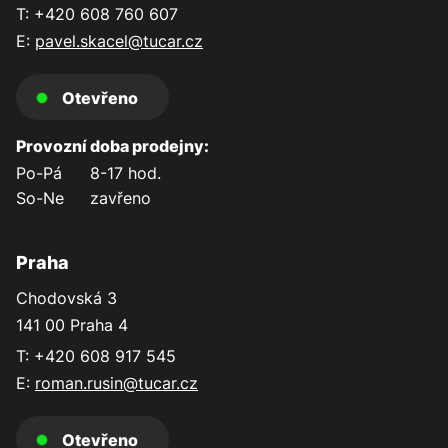
T: +420 608 760 607
E:
pavel.skacel@tucar.cz
Otevřeno
Provozní doba prodejny:
Po-Pá
8-17 hod.
So-Ne
zavřeno
Praha
Chodovská 3
141 00 Praha 4
T: +420 608 917 545
E:
roman.rusin@tucar.cz
Otevřeno