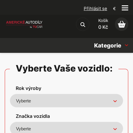
Přihlásit se
€
Košík
Obchodní podmínky
0 Kč
Kategorie
Náhradní díly
Vyberte Vaše vozidlo:
Oleje, Náplně & sady
Rok výroby
Doplňky
Americké vozy
Značka vozidla