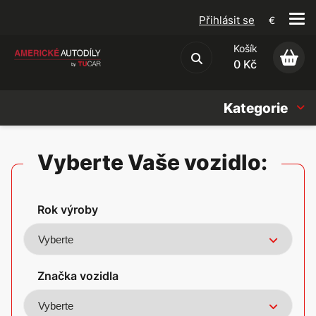
Přihlásit se
€
Košík
Obchodní podmínky
0 Kč
Kategorie
Náhradní díly
Vyberte Vaše vozidlo:
Oleje, Náplně & sady
Rok výroby
Doplňky
Americké vozy
Značka vozidla