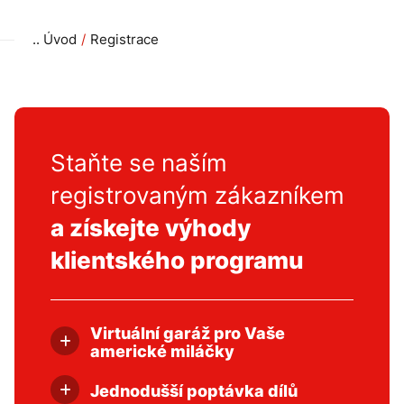
Úvod
Registrace
Staňte se naším
registrovaným zákazníkem
a získejte výhody
klientského programu
Virtuální garáž pro Vaše
americké miláčky
Umožní vám si uložit své vozidlo ve
virtuální garáži i s možností notifikace o
Jednodušší poptávka dílů
kontrole STK. Hlavní výhodou je