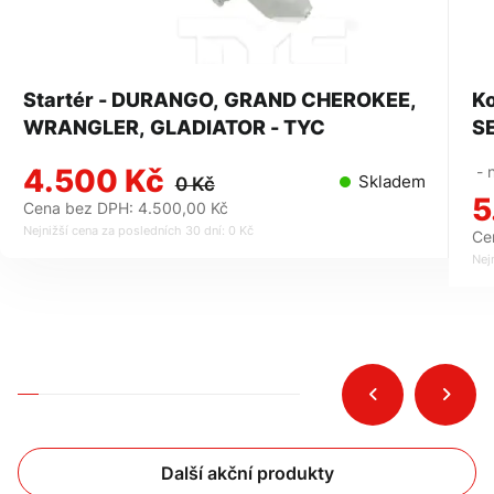
Startér - DURANGO, GRAND CHEROKEE,
Kompr
WRANGLER, GLADIATOR - TYC
4.500 Kč
- n
Skladem
0 Kč
5
Cena bez DPH: 4.500,00 Kč
Nejnižší cena za posledních 30 dní: 0 Kč
Ce
Nej
Další akční produkty