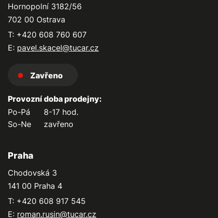
Hornopolní 3182/56
702 00 Ostrava
T: +420 608 760 607
E:
pavel.skacel@tucar.cz
Zavřeno
Provozní doba prodejny:
Po-Pá
8-17 hod.
So-Ne
zavřeno
Praha
Chodovská 3
141 00 Praha 4
T: +420 608 917 545
E:
roman.rusin@tucar.cz