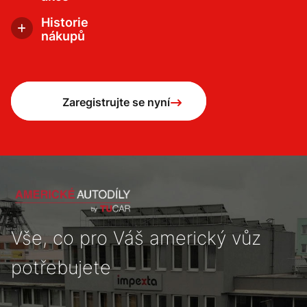
Exkluzivní nabídky, slevy a další informace
dostanete dřív než ostatní.
Historie
nákupů
Ve svém profilu najdete historii objednávek, včetně
zjednodušení opakovaného objednání.
Zaregistrujte se nyní
Vše, co pro Váš americký vůz
potřebujete