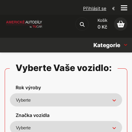
Přihlásit se
€
Košík
Obchodní podmínky
0 Kč
Kategorie
Náhradní díly
Vyberte Vaše vozidlo:
Oleje, Náplně & sady
Rok výroby
Doplňky
Americké vozy
Značka vozidla