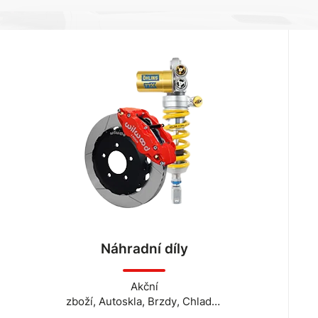
Náhradní díly
Akční
zboží
,
Autoskla
,
Brzdy
,
Chladiče
, Víčko chladiče, Termostat ,