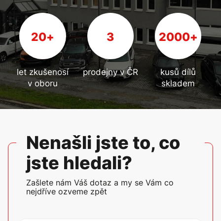
20
+
3
2000
+
let zkušenosí
prodejny v ČR
kusů dílů
v oboru
skladem
Nenašli jste to, co
jste hledali?
Zašlete nám Váš dotaz a my se Vám co
nejdříve ozveme zpět