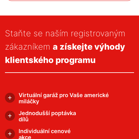
Staňte se naším registrovaným
zákazníkem
a získejte výhody
klientského programu
Virtuální garáž pro Vaše americké
miláčky
Umožní vám si uložit své vozidlo ve virtuální garáži i
s možností notifikace o kontrole STK. Hlavní
Jednodušší poptávka
výhodou je jednoduší a rychlejší hledání dílů na
dílů
vaše vozidlo.
Registrace a přihlášení vás usnadní poptávání dílů,
které nejsou skladem nebo jste je na e-shopu
Individuální cenové
nenašli.
akce