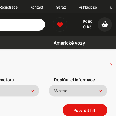
Registrace
Kontakt
Garáž
Přihlásit se
€
Košík
0 Kč
Americké vozy
motoru
Doplňující informace
Potvrdit filtr