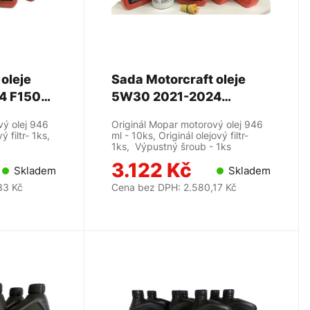
oleje
Sada Motorcraft oleje
4 F150
5W30 2021-2024
5.0L - MOTORCRAFT
Mustang 5.0L -
vý olej 946
Originál Mopar motorový olej 946
MOTORCRAFT
ý filtr- 1ks,
ml - 10ks, Originál olejový filtr-
1ks, Výpustný šroub - 1ks
3.122 Kč
Skladem
Skladem
33 Kč
Cena bez DPH: 2.580,17 Kč