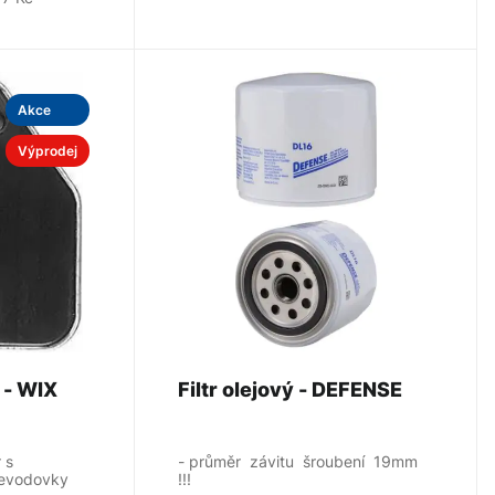
Akce
Výprodej
Filtr převodovky - WIX
Filtr olejový - DEFENSE
r s
- průměr závitu šroubení 19mm
evodovky
!!!