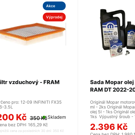
Akce
Výprodej
Filtr vzduchový - FRAM
Sada Mopar ole
RAM DT 2022-20
MOPAR
rčeno pro: 12-09 INFINITI FX35
Originál Mopar motoro
6-3.5L
ml - 2ks Originál Mop
olej 5l - 1ks Originál ole
200 Kč
1ks Výpustný šroub -
Skladem
350 Kč
2.396 Kč
ena bez DPH: 165,29 Kč
jnižší cena za posledních 30 dní: 350 Kč
Cena bez DPH: 1.980,