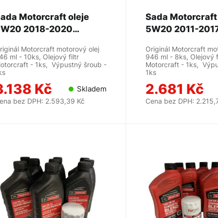
ada Motorcraft oleje
Sada Motorcraft 
W20 2018-2020
5W20 2011-2017
ustang 5.0L -
riginál Motorcraft motorový olej
Originál Motorcraft mo
MOTORCRAFT
46 ml - 10ks, Olejový filtr
946 ml - 8ks, Olejový fi
otorcraft - 1ks, Výpustný šroub -
Motorcraft - 1ks, Výpu
ks
1ks
3.138 Kč
2.681 Kč
Skladem
ena bez DPH: 2.593,39 Kč
Cena bez DPH: 2.215,