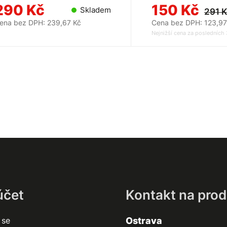
290 Kč
150 Kč
Skladem
291 
ena bez DPH: 239,67 Kč
Cena bez DPH: 123,97
Nejnižší cena za posledních 
účet
Kontakt na prod
 se
Ostrava