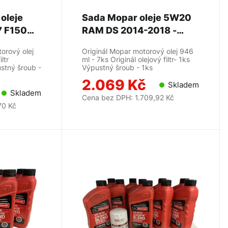
oleje
Sada Mopar oleje 5W20
 F150
RAM DS 2014-2018 -
5.0L - MOTORCRAFT
MOPAR
torový olej
Originál Mopar motorový olej 946
ltr
ml - 7ks Originál olejový filtr- 1ks
stný šroub -
Výpustný šroub - 1ks
2.069 Kč
Skladem
Skladem
Cena bez DPH: 1.709,92 Kč
70 Kč