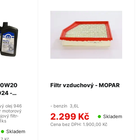
j 0W20
Filtr vzduchový - MOPAR
24 -
vý olej 946
- benzín 3,6L
ar motorový
2.299 Kč
jový filtr-
Skladem
 1ks
Cena bez DPH: 1.900,00 Kč
Skladem
17 Kč