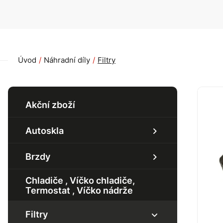
Úvod
Náhradní díly
Filtry
Akční zboží
Autoskla
Boční okno
Brzdy
Zadní okno
Chladiče , Víčko chladiče,
Sada brzd
Termostat , Víčko nádrže
Čelní okno
Přední náprava
Filtry
Brzdový kotouč - přední
Zadní náprava