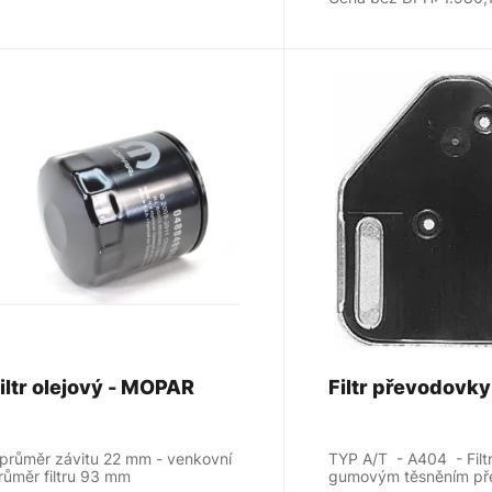
Filtr olejový - MOPAR
 průměr závitu 22 mm - venkovní
TYP A/T - A404 - Filt
růměr filtru 93 mm
gumovým těsněním př