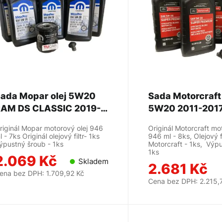
ada Mopar olej 5W20
Sada Motorcraft 
AM DS CLASSIC 2019-
5W20 2011-201
2021 - MOPAR
Mustang 5.0L -
riginál Mopar motorový olej 946
Originál Motorcraft mo
MOTORCRAFT
l - 7ks Originál olejový filtr- 1ks
946 ml - 8ks, Olejový fi
ýpustný šroub - 1ks
Motorcraft - 1ks, Výpu
1ks
2.069 Kč
Skladem
2.681 Kč
ena bez DPH: 1.709,92 Kč
Cena bez DPH: 2.215,