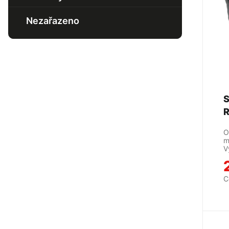
Manžeta poloosy přední
Nezařazeno
S
R
O
m
V
C