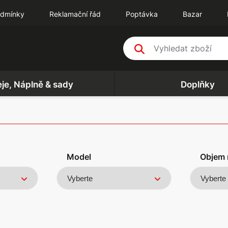
odmínky
Reklamační řád
Poptávka
Bazar
eje, Náplně & sady
Doplňky
Model
Objem 