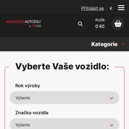
Přihlásit se
€
Košík
Obchodní podmínky
0 Kč
Kategorie
Náhradní díly
Vyberte Vaše vozidlo:
Oleje, Náplně & sady
Rok výroby
Doplňky
Americké vozy
Značka vozidla