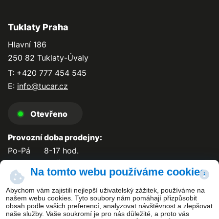
Tuklaty Praha
Hlavní 186
250 82 Tuklaty-Úvaly
T: +420 777 454 545
E:
info@tucar.cz
Otevřeno
Provozní doba prodejny:
Po-Pá
8-17 hod.
So-Ne
zavřeno
Na tomto webu používáme cookies
Abychom vám zajistili nejlepší uživatelský zážitek, používáme na
našem webu cookies. Tyto soubory nám pomáhají přizpůsobit
obsah podle vašich preferencí, analyzovat návštěvnost a zlepšovat
Kontakt
naše služby. Vaše soukromí je pro nás důležité, a proto vás