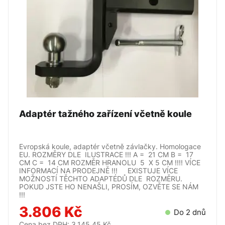
Adaptér tažného zařízení včetně koule
Evropská koule, adaptér včetně závlačky. Homologace
EU. ROZMĚRY DLE ILUSTRACE !!! A = 21 CM B = 17
CM C = 14 CM ROZMĚR HRANOLU 5 X 5 CM !!!! VÍCE
INFORMACÍ NA PRODEJNĚ !!! EXISTUJE VÍCE
MOŽNOSTÍ TĚCHTO ADAPTÉDŮ DLE ROZMĚRU.
POKUD JSTE HO NENAŠLI, PROSÍM, OZVĚTE SE NÁM
!!!
3.806 Kč
Do 2 dnů
Cena bez DPH: 3.145,45 Kč