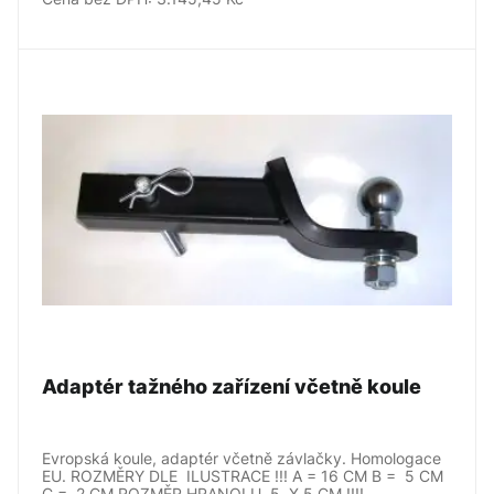
Adaptér tažného zařízení včetně koule
Evropská koule, adaptér včetně závlačky. Homologace
EU. ROZMĚRY DLE ILUSTRACE !!! A = 16 CM B = 5 CM
C = 2 CM ROZMĚR HRANOLU 5 X 5 CM !!!!