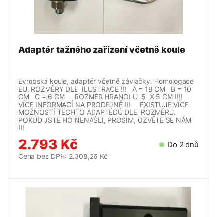
Adaptér tažného zařízení včetně koule
Evropská koule, adaptér včetně závlačky. Homologace
EU. ROZMĚRY DLE ILUSTRACE !!! A = 18 CM B = 10
CM C = 6 CM ROZMĚR HRANOLU 5 X 5 CM !!!!
VÍCE INFORMACÍ NA PRODEJNĚ !!! EXISTUJE VÍCE
MOŽNOSTÍ TĚCHTO ADAPTÉDŮ DLE ROZMĚRU.
POKUD JSTE HO NENAŠLI, PROSÍM, OZVĚTE SE NÁM
!!!
2.793 Kč
Do 2 dnů
Cena bez DPH: 2.308,26 Kč