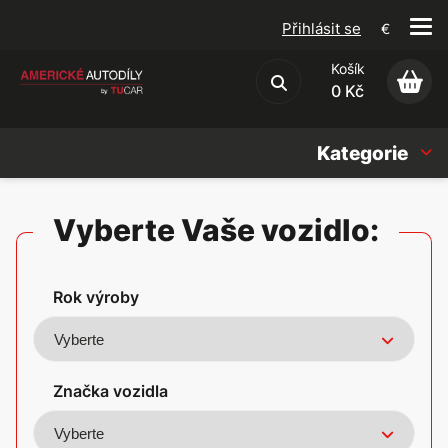
Přihlásit se
€
Košík
Obchodní podmínky
0 Kč
Kategorie
Náhradní díly
Vyberte Vaše vozidlo:
Oleje, Náplně & sady
Rok výroby
Doplňky
Americké vozy
Značka vozidla