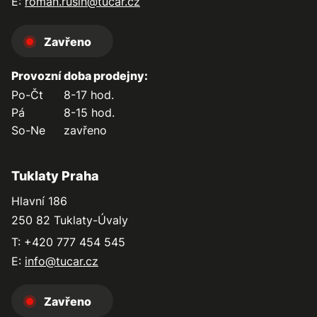
E:
roman.rusin@tucar.cz
Zavřeno
Provozní doba prodejny:
Po-Čt
8-17 hod.
Pá
8-15 hod.
So-Ne
zavřeno
Tuklaty Praha
Hlavní 186
250 82 Tuklaty-Úvaly
T: +420 777 454 545
E:
info@tucar.cz
Zavřeno