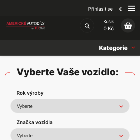
Přihlásit se
€
Košík
Obchodní podmínky
0 Kč
Kategorie
Náhradní díly
Vyberte Vaše vozidlo:
Oleje, Náplně & sady
Rok výroby
Doplňky
Americké vozy
Značka vozidla