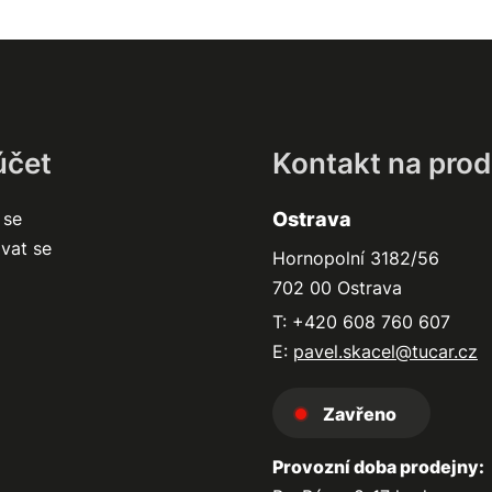
účet
Kontakt na prod
 se
Ostrava
ovat se
Hornopolní 3182/56
702 00 Ostrava
T: +420 608 760 607
E:
pavel.skacel@tucar.cz
Zavřeno
Provozní doba prodejny: