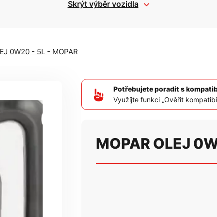
Skrýt výběr vozidla
J 0W20 - 5L - MOPAR
Potřebujete poradit s kompati
Využíjte funkci „Ověřit kompatibil
MOPAR OLEJ 0W2