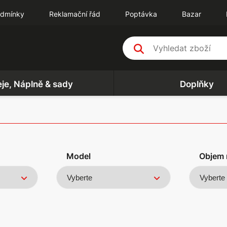
odmínky
Reklamační řád
Poptávka
Bazar
eje, Náplně & sady
Doplňky
Model
Objem 