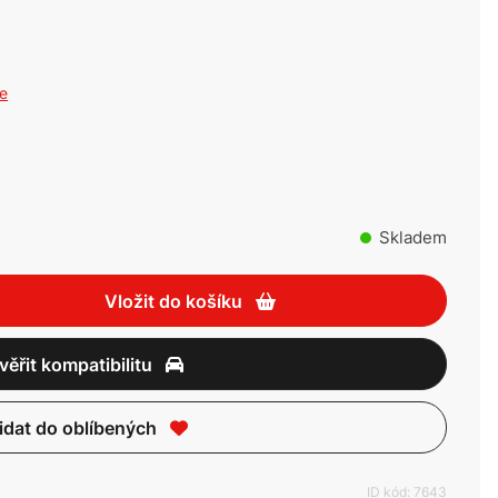
ce
Skladem
Vložit do košíku
věřit kompatibilitu
idat do oblíbených
ID kód: 7643