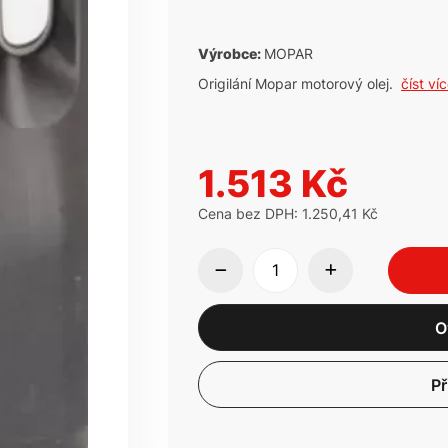
Výrobce:
MOPAR
Origilání Mopar motorový olej.
číst ví
1.513 Kč
Cena bez DPH: 1.250,41 Kč
O
Př