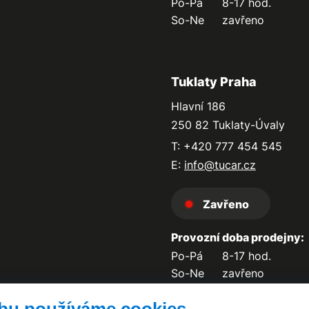
Po-Pá
8-17 hod.
So-Ne
zavřeno
Tuklaty Praha
Hlavní 186
250 82 Tuklaty-Úvaly
T: +420 777 454 545
E:
info@tucar.cz
Zavřeno
Provozní doba prodejny:
Po-Pá
8-17 hod.
So-Ne
zavřeno