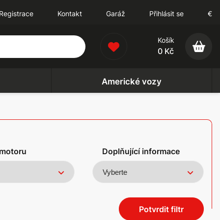
Registrace
Kontakt
Garáž
Přihlásit se
€
Košík
0 Kč
Americké vozy
motoru
Doplňující informace
Potvrdit filtr