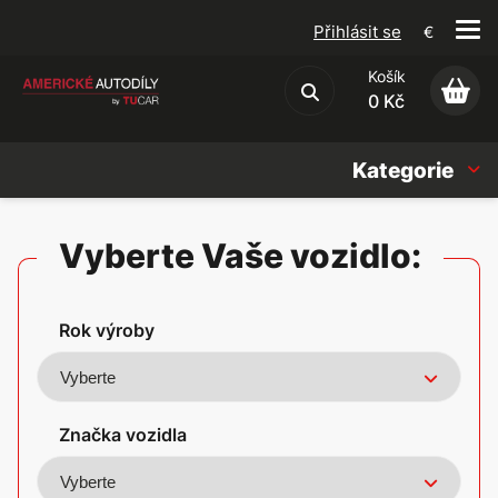
Přihlásit se
€
Košík
Obchodní podmínky
0 Kč
Kategorie
Náhradní díly
Vyberte Vaše vozidlo:
Oleje, Náplně & sady
Rok výroby
Doplňky
Americké vozy
Značka vozidla