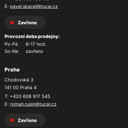
E:
pavel.skacel@tucar.cz
Zavřeno
Provozní doba prodejny:
Po-Pá
8-17 hod.
So-Ne
zavřeno
Praha
Chodovská 3
141 00 Praha 4
T: +420 608 917 545
E:
roman.rusin@tucar.cz
Zavřeno