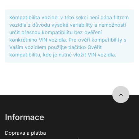
Kompatibilita vozidel v této sekci není dána filtrem
vozidla z důvodu vysoké variability a nemožnosti
určit přesnou kompatibilitu bez ověření
konkrétního VIN vozidla. Pro ověří kompatibility s
Vaším vozidlem použijte tlačítko Ověřit
kompatibilitu, kde je nutné vložit VIN vozidla.
Informace
Doprava a platba