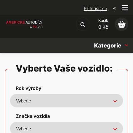
Přihlásit se
€
Košík
Obchodní podmínky
0 Kč
Kategorie
Náhradní díly
Vyberte Vaše vozidlo:
Oleje, Náplně & sady
Rok výroby
Doplňky
Americké vozy
Značka vozidla