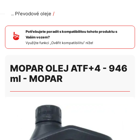
Převodové oleje
MOPAR OLEJ ATF+4 - 946 ml - MOPAR
Potřebujete poradit s kompatibilitou tohoto produktu s
Vaším vozem?
Využíjte funkci „Ověřit kompatibilitu“ níže!
MOPAR OLEJ ATF+4 - 946
ml - MOPAR