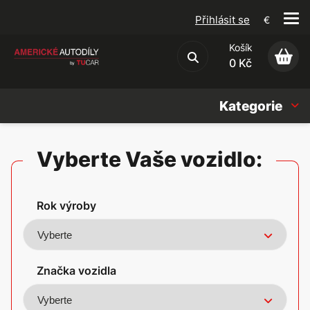
Přihlásit se
€
Košík
Obchodní podmínky
0 Kč
Kategorie
Náhradní díly
Vyberte Vaše vozidlo:
Oleje, Náplně & sady
Rok výroby
Doplňky
Americké vozy
Značka vozidla