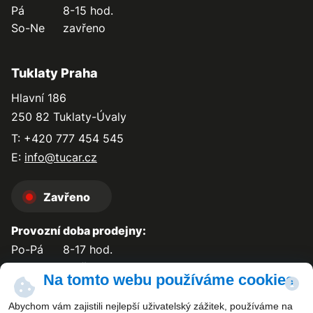
Pá
8-15 hod.
So-Ne
zavřeno
Tuklaty Praha
Hlavní 186
250 82 Tuklaty-Úvaly
T: +420 777 454 545
E:
info@tucar.cz
Zavřeno
Provozní doba prodejny:
Po-Pá
8-17 hod.
So-Ne
zavřeno
Na tomto webu používáme cookies
Abychom vám zajistili nejlepší uživatelský zážitek, používáme na