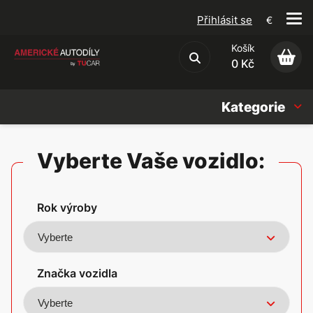
Přihlásit se
€
Košík
Obchodní podmínky
0 Kč
Kategorie
Náhradní díly
Vyberte Vaše vozidlo:
Oleje, Náplně & sady
Rok výroby
Doplňky
Americké vozy
Značka vozidla