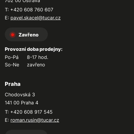
702 00 Ostrava
T: +420 608 760 607
E:
pavel.skacel@tucar.cz
Zavřeno
Provozní doba prodejny:
Po-Pá
8-17 hod.
So-Ne
zavřeno
Praha
Chodovská 3
141 00 Praha 4
T: +420 608 917 545
E:
roman.rusin@tucar.cz