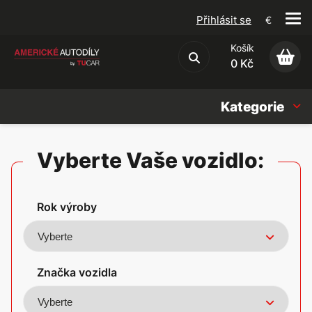
Přihlásit se
€
Košík
Obchodní podmínky
0 Kč
Kategorie
Náhradní díly
Vyberte Vaše vozidlo:
Oleje, Náplně & sady
Rok výroby
Doplňky
Americké vozy
Značka vozidla