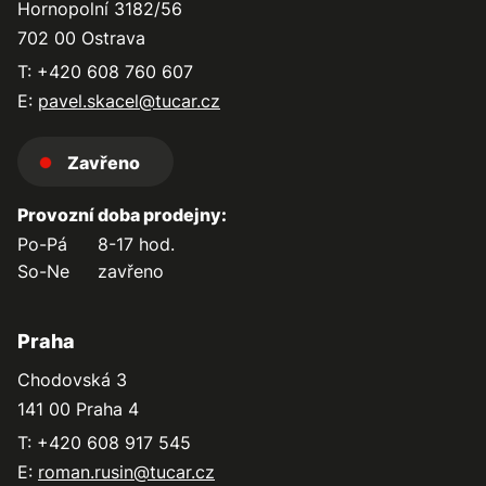
Hornopolní 3182/56
702 00 Ostrava
T: +420 608 760 607
E:
pavel.skacel@tucar.cz
Zavřeno
Provozní doba prodejny:
Po-Pá
8-17 hod.
So-Ne
zavřeno
Praha
Chodovská 3
141 00 Praha 4
T: +420 608 917 545
E:
roman.rusin@tucar.cz