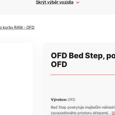
Skrýt výběr vozidla
p korby RAM - OFD
OFD Bed Step, p
OFD
Výrobce:
OFD
Bed Step poskytuje majitelům nákladn
zavazadlového prostoru sklopené...
č