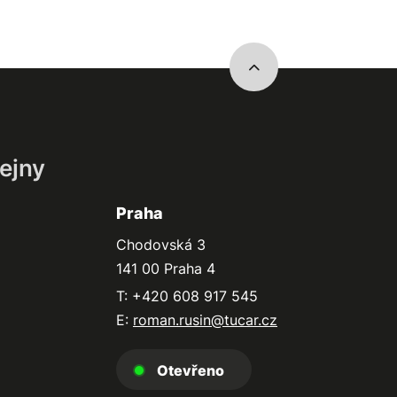
ejny
Praha
Chodovská 3
141 00 Praha 4
T: +420 608 917 545
E:
roman.rusin@tucar.cz
Otevřeno