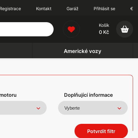
Registrace
Kontakt
Garáž
Přihlásit se
€
Košík
0 Kč
Americké vozy
motoru
Doplňující informace
Potvrdit filtr