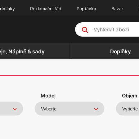
odmínky
Reklamační řád
Poptávka
Bazar
eje, Náplně & sady
Doplňky
Model
Objem 