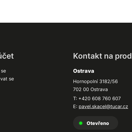
účet
Kontakt na prod
 se
Ostrava
ovat se
Hornopolní 3182/56
702 00 Ostrava
T: +420 608 760 607
E:
pavel.skacel@tucar.cz
Otevřeno