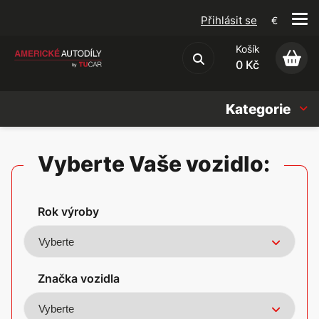
Přihlásit se
€
Košík
Obchodní podmínky
0 Kč
Kategorie
Náhradní díly
Vyberte Vaše vozidlo:
Oleje, Náplně & sady
Rok výroby
Doplňky
Americké vozy
Značka vozidla