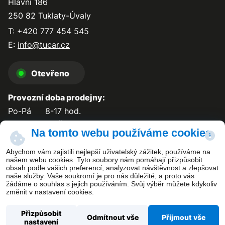
Hlavní 186
250 82 Tuklaty-Úvaly
T: +420 777 454 545
E:
info@tucar.cz
Otevřeno
Provozní doba prodejny:
Po-Pá
8-17 hod.
So-Ne
zavřeno
Na tomto webu používáme cookies
Abychom vám zajistili nejlepší uživatelský zážitek, používáme na
našem webu cookies. Tyto soubory nám pomáhají přizpůsobit
obsah podle vašich preferencí, analyzovat návštěvnost a zlepšovat
Kontakt
naše služby. Vaše soukromí je pro nás důležité, a proto vás
žádáme o souhlas s jejich používáním. Svůj výběr můžete kdykoliv
změnit v nastavení cookies.
Přizpůsobit
Odmítnout vše
Příjmout vše
nastavení