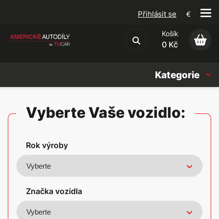
Přihlásit se
€
Košík
Obchodní podmínky
0 Kč
Kategorie
Náhradní díly
Vyberte Vaše vozidlo:
Oleje, Náplně & sady
Rok výroby
Doplňky
Americké vozy
Značka vozidla