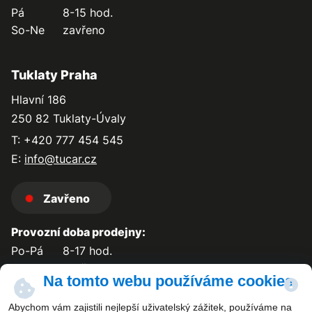
Pá
8-15 hod.
So-Ne
zavřeno
Tuklaty Praha
Hlavní 186
250 82 Tuklaty-Úvaly
T: +420 777 454 545
E:
info@tucar.cz
Zavřeno
Provozní doba prodejny:
Po-Pá
8-17 hod.
So-Ne
zavřeno
Na tomto webu používáme cookies
Abychom vám zajistili nejlepší uživatelský zážitek, používáme na