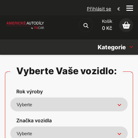
Přihlásit se
€
Košík
Obchodní podmínky
0 Kč
Kategorie
Náhradní díly
Vyberte Vaše vozidlo:
Oleje, Náplně & sady
Rok výroby
Doplňky
Americké vozy
Značka vozidla