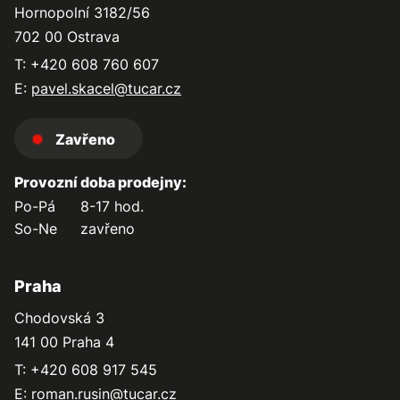
Hornopolní 3182/56
702 00 Ostrava
T: +420 608 760 607
E:
pavel.skacel@tucar.cz
Zavřeno
Provozní doba prodejny:
Po-Pá
8-17 hod.
So-Ne
zavřeno
Praha
Chodovská 3
141 00 Praha 4
T: +420 608 917 545
E:
roman.rusin@tucar.cz