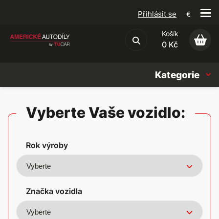
Přihlásit se
€
Košík
Obchodní podmínky
0 Kč
Kategorie
Náhradní díly
Vyberte Vaše vozidlo:
Oleje, Náplně & sady
Rok výroby
Doplňky
Americké vozy
Značka vozidla