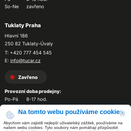
So-Ne
zavřeno
Tuklaty Praha
Hlavní 186
250 82 Tuklaty-Úvaly
T: +420 777 454 545
E:
info@tucar.cz
Zavřeno
Provozní doba prodejny:
Po-Pá
8-17 hod.
So-Ne
zavřeno
Na tomto webu používáme cookies
Abychom vám zajistili nejlepší uživatelský zážitek, používáme na
našem webu cookies. Tyto soubory nám pomáhají přizpůsobit