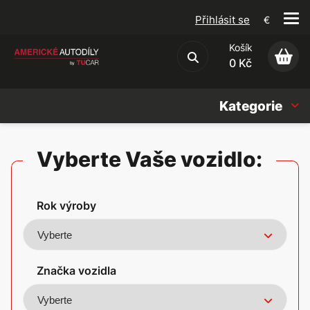
Přihlásit se
€
Košík
Obchodní podmínky
0 Kč
Kategorie
Náhradní díly
Vyberte Vaše vozidlo:
Oleje, Náplně & sady
Rok výroby
Doplňky
Americké vozy
Značka vozidla