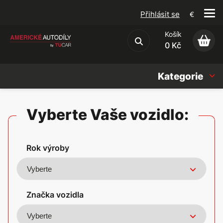
Přihlásit se
€
Košík
Obchodní podmínky
0 Kč
Kategorie
Náhradní díly
Vyberte Vaše vozidlo:
Oleje, Náplně & sady
Rok výroby
Doplňky
Americké vozy
Značka vozidla