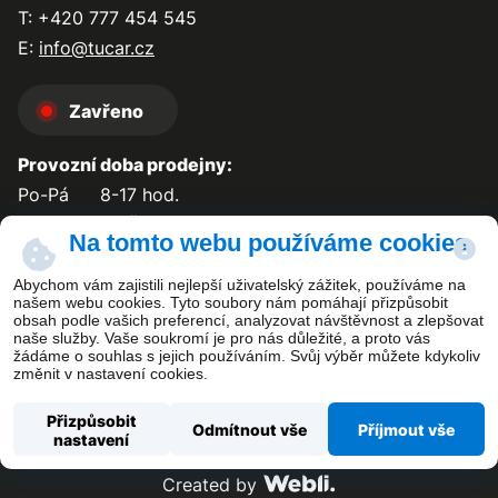
T: +420 777 454 545
E:
info@tucar.cz
Zavřeno
Provozní doba prodejny:
Po-Pá
8-17 hod.
So-Ne
zavřeno
Na tomto webu používáme cookies
Abychom vám zajistili nejlepší uživatelský zážitek, používáme na
našem webu cookies. Tyto soubory nám pomáhají přizpůsobit
obsah podle vašich preferencí, analyzovat návštěvnost a zlepšovat
Kontakt
naše služby. Vaše soukromí je pro nás důležité, a proto vás
žádáme o souhlas s jejich používáním. Svůj výběr můžete kdykoliv
změnit v nastavení cookies.
Přizpůsobit
Odmítnout vše
Příjmout vše
nastavení
Copyright ©
TUCAR PLUS s.r.o.
Created by