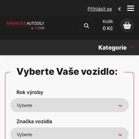
Přihlásit se
€
Košík
Obchodní podmínky
0 Kč
Kategorie
Náhradní díly
Vyberte Vaše vozidlo:
Oleje, Náplně & sady
Rok výroby
Doplňky
Americké vozy
Značka vozidla