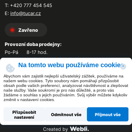
T: +420 777 454 545
E:
info@tucar.cz
Zavřeno
Provozní doba prodejny:
Po-Pá
8-17 hod.
So-Ne
zavřeno
Na tomto webu používáme cookies
Abychom vám zajistili nejlepší uživatelský zážitek, používáme na
našem webu cookies. Tyto soubory nám pomáhají přizpůsobit
obsah podle vašich preferencí, analyzovat návštěvnost a zlepšovat
Kontakt
naše služby. Vaše soukromí je pro nás důležité, a proto vás
žádáme o souhlas s jejich používáním. Svůj výběr můžete kdykoliv
změnit v nastavení cookies.
Přizpůsobit
Odmítnout vše
Příjmout vše
nastavení
Copyright ©
TUCAR PLUS s.r.o.
Created by