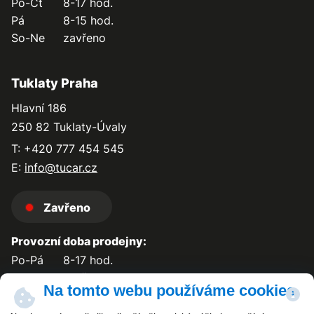
Po-Čt
8-17 hod.
Pá
8-15 hod.
So-Ne
zavřeno
Tuklaty Praha
Hlavní 186
250 82 Tuklaty-Úvaly
T: +420 777 454 545
E:
info@tucar.cz
Zavřeno
Provozní doba prodejny:
Po-Pá
8-17 hod.
So-Ne
zavřeno
Na tomto webu používáme cookies