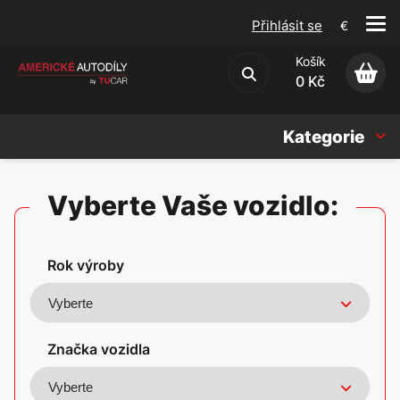
Přihlásit se
€
Košík
Obchodní podmínky
0 Kč
Kategorie
Náhradní díly
Vyberte Vaše vozidlo:
Oleje, Náplně & sady
Rok výroby
Doplňky
Americké vozy
Značka vozidla