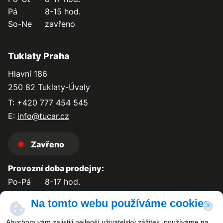
Pá
8-15 hod.
So-Ne
zavřeno
Tuklaty Praha
Hlavní 186
250 82 Tuklaty-Úvaly
T: +420 777 454 545
E:
info@tucar.cz
Zavřeno
Provozní doba prodejny:
Po-Pá
8-17 hod.
So-Ne
zavřeno
Na tomto webu používáme cookies
Abychom vám zajistili nejlepší uživatelský zážitek, používáme na