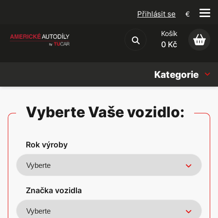
Přihlásit se
€
Košík
Obchodní podmínky
0 Kč
Kategorie
Náhradní díly
Vyberte Vaše vozidlo:
Oleje, Náplně & sady
Rok výroby
Doplňky
Americké vozy
Značka vozidla