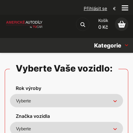
Přihlásit se
€
Košík
Obchodní podmínky
0 Kč
Kategorie
Náhradní díly
Vyberte Vaše vozidlo:
Oleje, Náplně & sady
Rok výroby
Doplňky
Americké vozy
Značka vozidla