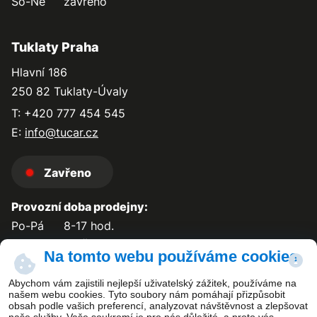
So-Ne
zavřeno
Tuklaty Praha
Hlavní 186
250 82 Tuklaty-Úvaly
T: +420 777 454 545
E:
info@tucar.cz
Zavřeno
Provozní doba prodejny:
Po-Pá
8-17 hod.
So-Ne
zavřeno
Na tomto webu používáme cookies
Abychom vám zajistili nejlepší uživatelský zážitek, používáme na
našem webu cookies. Tyto soubory nám pomáhají přizpůsobit
obsah podle vašich preferencí, analyzovat návštěvnost a zlepšovat
Kontakt
naše služby. Vaše soukromí je pro nás důležité, a proto vás