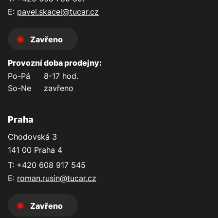
E:
pavel.skacel@tucar.cz
Zavřeno
Provozní doba prodejny:
Po-Pá
8-17 hod.
So-Ne
zavřeno
Praha
Chodovská 3
141 00 Praha 4
T: +420 608 917 545
E:
roman.rusin@tucar.cz
Zavřeno