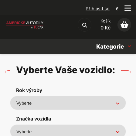
Přihlásit se
€
Košík
Obchodní podmínky
0 Kč
Kategorie
Náhradní díly
Vyberte Vaše vozidlo:
Oleje, Náplně & sady
Rok výroby
Doplňky
Americké vozy
Značka vozidla