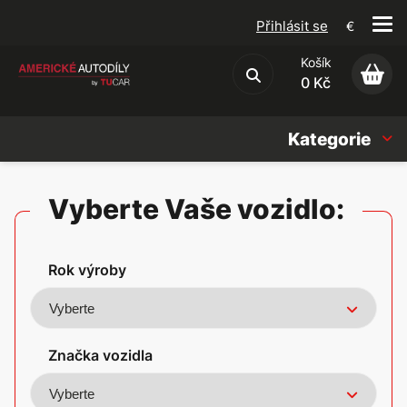
Přihlásit se
€
Košík
Obchodní podmínky
0 Kč
Kategorie
Náhradní díly
Vyberte Vaše vozidlo:
Oleje, Náplně & sady
Rok výroby
Doplňky
Americké vozy
Značka vozidla