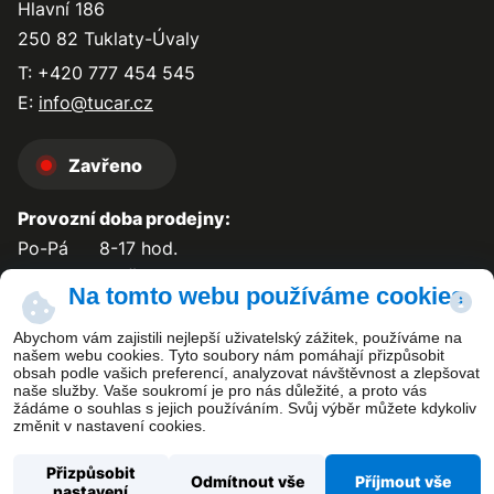
Hlavní 186
250 82 Tuklaty-Úvaly
T: +420 777 454 545
E:
info@tucar.cz
Zavřeno
Provozní doba prodejny:
Po-Pá
8-17 hod.
So-Ne
zavřeno
Na tomto webu používáme cookies
Abychom vám zajistili nejlepší uživatelský zážitek, používáme na
našem webu cookies. Tyto soubory nám pomáhají přizpůsobit
obsah podle vašich preferencí, analyzovat návštěvnost a zlepšovat
Kontakt
naše služby. Vaše soukromí je pro nás důležité, a proto vás
žádáme o souhlas s jejich používáním. Svůj výběr můžete kdykoliv
změnit v nastavení cookies.
Přizpůsobit
Odmítnout vše
Příjmout vše
nastavení