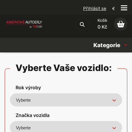
Přihlásit se
€
Košík
Obchodní podmínky
0 Kč
Kategorie
Náhradní díly
Vyberte Vaše vozidlo:
Oleje, Náplně & sady
Rok výroby
Doplňky
Americké vozy
Značka vozidla