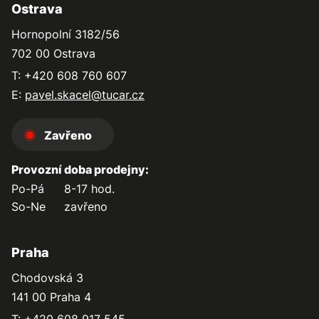
Ostrava
Hornopolní 3182/56
702 00 Ostrava
T: +420 608 760 607
E:
pavel.skacel@tucar.cz
Zavřeno
Provozní doba prodejny:
Po-Pá
8-17 hod.
So-Ne
zavřeno
Praha
Chodovská 3
141 00 Praha 4
T: +420 608 917 545