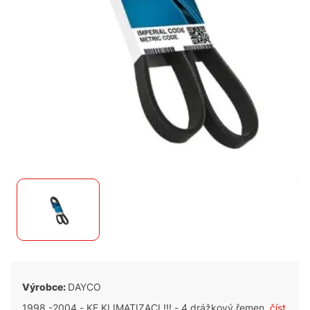
Výrobce:
DAYCO
1998 -2004 - KE KLIMATIZACI !!! - 4 drážkový řemen
číst