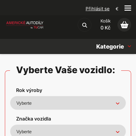
Přihlásit se
€
Košík
Obchodní podmínky
0 Kč
Kategorie
Náhradní díly
Vyberte Vaše vozidlo:
Oleje, Náplně & sady
Rok výroby
Doplňky
Americké vozy
Značka vozidla