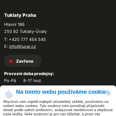
Tuklaty Praha
Hlavní 186
250 82 Tuklaty-Úvaly
T: +420 777 454 545
E:
info@tucar.cz
Zavřeno
Provozní doba prodejny:
Po-Pá
8-17 hod.
So-Ne
zavřeno
Na tomto webu používáme cookies
Abychom vám zajistili nejlepší uživatelský zážitek, používáme na
našem webu cookies. Tyto soubory nám pomáhají přizpůsobit
obsah podle vašich preferencí, analyzovat návštěvnost a zlepšovat
Kontakt
naše služby. Vaše soukromí je pro nás důležité, a proto vás