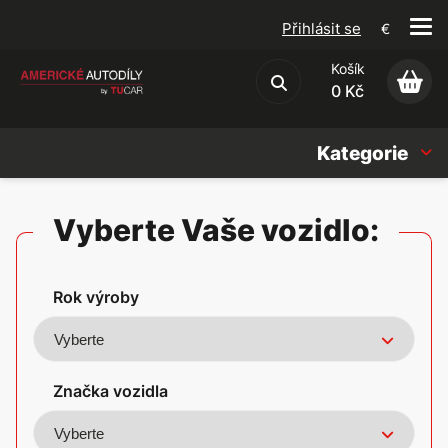
Přihlásit se
€
Košík
Obchodní podmínky
0 Kč
Kategorie
Náhradní díly
Vyberte Vaše vozidlo:
Oleje, Náplně & sady
Rok výroby
Doplňky
Americké vozy
Značka vozidla