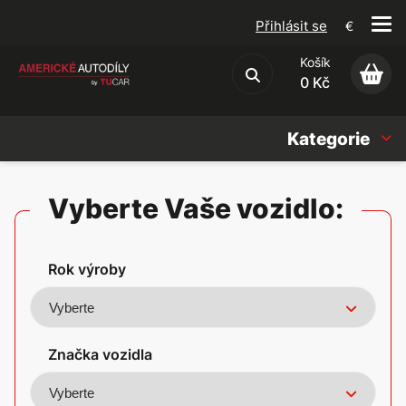
Přihlásit se
€
Košík
Obchodní podmínky
0 Kč
Kategorie
Náhradní díly
Vyberte Vaše vozidlo:
Oleje, Náplně & sady
Rok výroby
Doplňky
Americké vozy
Značka vozidla