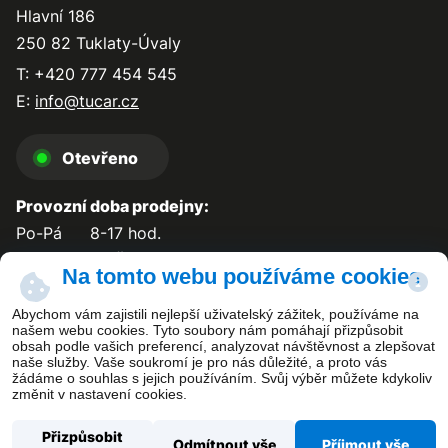
Hlavní 186
250 82 Tuklaty-Úvaly
T: +420 777 454 545
E:
info@tucar.cz
Otevřeno
Provozní doba prodejny:
Po-Pá
8-17 hod.
So-Ne
zavřeno
Na tomto webu používáme cookies
Abychom vám zajistili nejlepší uživatelský zážitek, používáme na
našem webu cookies. Tyto soubory nám pomáhají přizpůsobit
obsah podle vašich preferencí, analyzovat návštěvnost a zlepšovat
Kontakt
naše služby. Vaše soukromí je pro nás důležité, a proto vás
žádáme o souhlas s jejich používáním. Svůj výběr můžete kdykoliv
změnit v nastavení cookies.
Přizpůsobit
Odmítnout vše
Příjmout vše