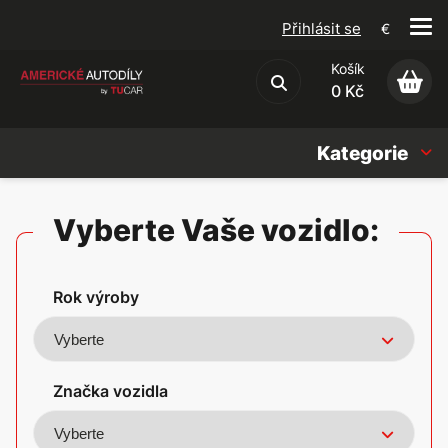
Přihlásit se
€
Košík
Obchodní podmínky
0 Kč
Kategorie
Náhradní díly
Vyberte Vaše vozidlo:
Oleje, Náplně & sady
Rok výroby
Doplňky
Americké vozy
Značka vozidla