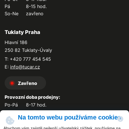
Pá
8-15 hod.
So-Ne
zavřeno
Tuklaty Praha
Hlavní 186
250 82 Tuklaty-Úvaly
T: +420 777 454 545
E:
info@tucar.cz
Zavřeno
Provozní doba prodejny:
Po-Pá
8-17 hod.
So-Ne
zavřeno
Na tomto webu používáme cookies
Abychom vám zajistili nejlepší uživatelský zážitek, používáme na