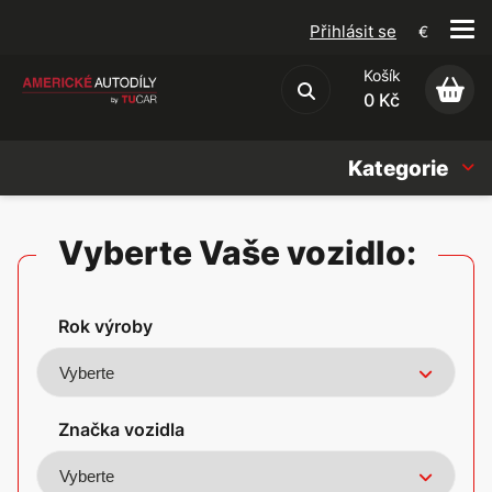
Přihlásit se
€
Košík
Obchodní podmínky
0 Kč
Kategorie
Náhradní díly
Vyberte Vaše vozidlo:
Oleje, Náplně & sady
Rok výroby
Doplňky
Americké vozy
Značka vozidla