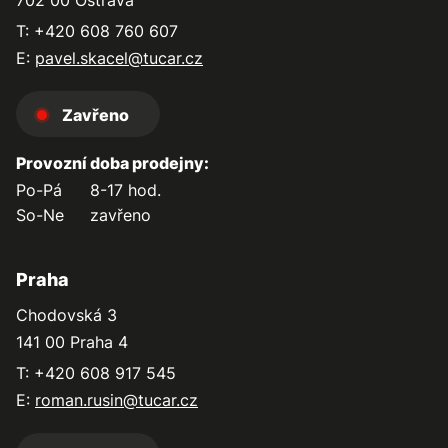
702 00 Ostrava
T: +420 608 760 607
E:
pavel.skacel@tucar.cz
Zavřeno
Provozní doba prodejny:
Po-Pá
8-17 hod.
So-Ne
zavřeno
Praha
Chodovská 3
141 00 Praha 4
T: +420 608 917 545
E:
roman.rusin@tucar.cz