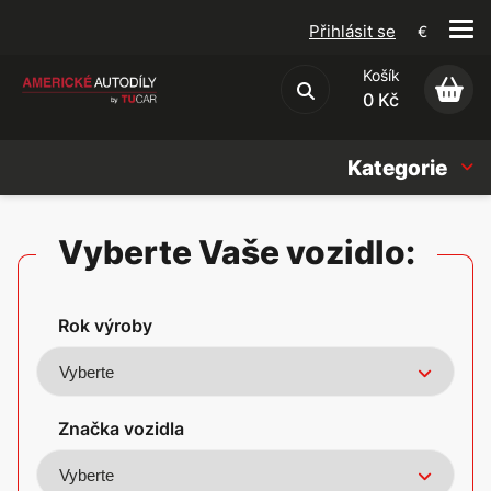
Přihlásit se
€
Košík
Obchodní podmínky
0 Kč
Kategorie
Náhradní díly
Vyberte Vaše vozidlo:
Oleje, Náplně & sady
Rok výroby
Doplňky
Americké vozy
Značka vozidla