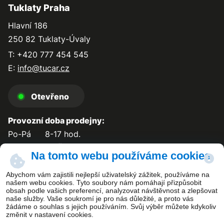
Tuklaty Praha
Hlavní 186
250 82 Tuklaty-Úvaly
T: +420 777 454 545
E:
info@tucar.cz
Otevřeno
Provozní doba prodejny:
Po-Pá
8-17 hod.
So-Ne
zavřeno
Na tomto webu používáme cookies
Abychom vám zajistili nejlepší uživatelský zážitek, používáme na
našem webu cookies. Tyto soubory nám pomáhají přizpůsobit
obsah podle vašich preferencí, analyzovat návštěvnost a zlepšovat
Kontakt
naše služby. Vaše soukromí je pro nás důležité, a proto vás
žádáme o souhlas s jejich používáním. Svůj výběr můžete kdykoliv
změnit v nastavení cookies.