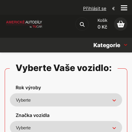
Přihlásit se
€
Košík
Obchodní podmínky
0 Kč
Kategorie
Náhradní díly
Vyberte Vaše vozidlo:
Oleje, Náplně & sady
Rok výroby
Doplňky
Americké vozy
Značka vozidla