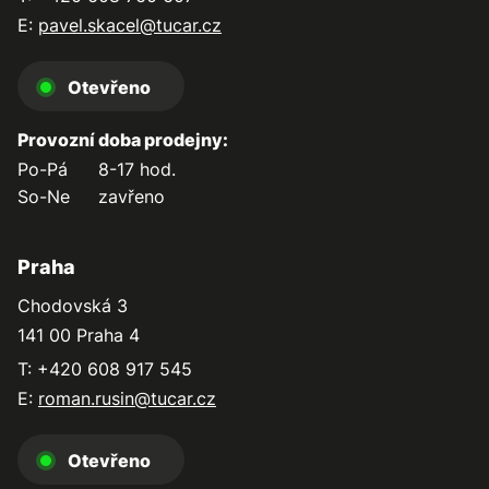
E:
pavel.skacel@tucar.cz
Otevřeno
Provozní doba prodejny:
Po-Pá
8-17 hod.
So-Ne
zavřeno
Praha
Chodovská 3
141 00 Praha 4
T: +420 608 917 545
E:
roman.rusin@tucar.cz
Otevřeno