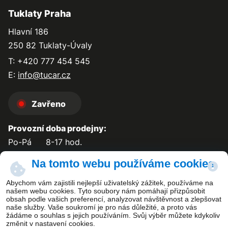
Tuklaty Praha
Hlavní 186
250 82 Tuklaty-Úvaly
T: +420 777 454 545
E:
info@tucar.cz
Zavřeno
Provozní doba prodejny:
Po-Pá
8-17 hod.
So-Ne
zavřeno
Na tomto webu používáme cookies
Abychom vám zajistili nejlepší uživatelský zážitek, používáme na
našem webu cookies. Tyto soubory nám pomáhají přizpůsobit
obsah podle vašich preferencí, analyzovat návštěvnost a zlepšovat
Kontakt
naše služby. Vaše soukromí je pro nás důležité, a proto vás
žádáme o souhlas s jejich používáním. Svůj výběr můžete kdykoliv
změnit v nastavení cookies.