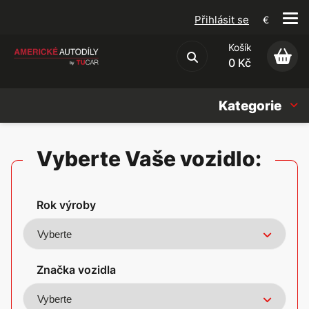
Přihlásit se
€
Košík
Obchodní podmínky
0 Kč
Kategorie
Náhradní díly
Vyberte Vaše vozidlo:
Oleje, Náplně & sady
Rok výroby
Doplňky
Americké vozy
Značka vozidla