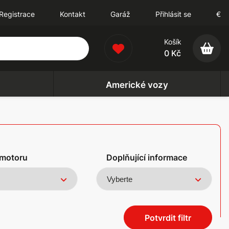
Registrace
Kontakt
Garáž
Přihlásit se
€
Košík
0 Kč
Americké vozy
motoru
Doplňující informace
Potvrdit filtr