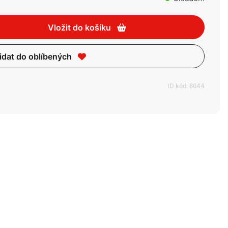
Vložit do košíku
idat do oblíbených
ID kód: 8644