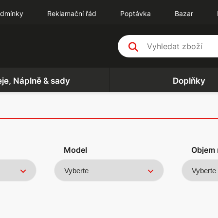
odmínky
Reklamační řád
Poptávka
Bazar
eje, Náplně & sady
Doplňky
Model
Objem 