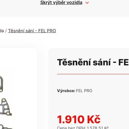
Skrýt výběr vozidla
da
Těsnění sání - FEL PRO
Těsnění sání - F
Výrobce:
FEL PRO
1.910 Kč
Cena bez DPH: 1.578,51 Kč