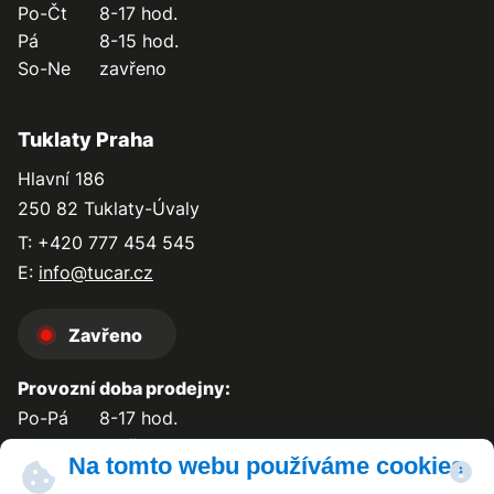
Po-Čt
8-17 hod.
Pá
8-15 hod.
So-Ne
zavřeno
Tuklaty Praha
Hlavní 186
250 82 Tuklaty-Úvaly
T: +420 777 454 545
E:
info@tucar.cz
Zavřeno
Provozní doba prodejny:
Po-Pá
8-17 hod.
So-Ne
zavřeno
Na tomto webu používáme cookies