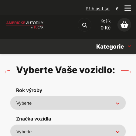
Přihlásit se
€
Košík
Obchodní podmínky
0 Kč
Kategorie
Náhradní díly
Vyberte Vaše vozidlo:
Oleje, Náplně & sady
Rok výroby
Doplňky
Americké vozy
Značka vozidla