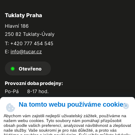
Tuklaty Praha
Hlavní 186
250 82 Tuklaty-Úvaly
T: +420 777 454 545
E:
info@tucar.cz
Otevřeno
Provozní doba prodejny:
Po-Pá
8-17 hod.
So-Ne
zavřeno
Na tomto webu používáme cookies
Abychom vám zajistili nejlepší uživatelský zážitek, používáme na
našem webu cookies. Tyto soubory nám pomáhají přizpůsobit
obsah podle vašich preferencí, analyzovat návštěvnost a zlepšovat
Kontakt
naše služby. Vaše soukromí je pro nás důležité, a proto vás
žádáme o souhlas s jejich používáním. Svůj výběr můžete kdykoliv