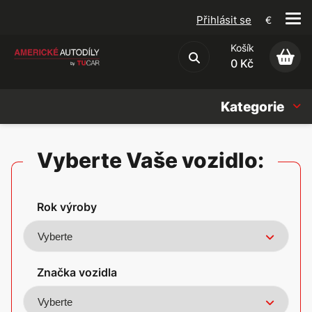
Přihlásit se
€
Košík
Obchodní podmínky
0 Kč
Kategorie
Náhradní díly
Vyberte Vaše vozidlo:
Oleje, Náplně & sady
Rok výroby
Doplňky
Americké vozy
Značka vozidla