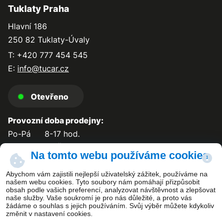
Tuklaty Praha
Hlavní 186
250 82 Tuklaty-Úvaly
T: +420 777 454 545
E:
info@tucar.cz
Otevřeno
Provozní doba prodejny:
Po-Pá
8-17 hod.
So-Ne
zavřeno
Na tomto webu používáme cookies
Abychom vám zajistili nejlepší uživatelský zážitek, používáme na
našem webu cookies. Tyto soubory nám pomáhají přizpůsobit
obsah podle vašich preferencí, analyzovat návštěvnost a zlepšovat
Kontakt
naše služby. Vaše soukromí je pro nás důležité, a proto vás
žádáme o souhlas s jejich používáním. Svůj výběr můžete kdykoliv
změnit v nastavení cookies.