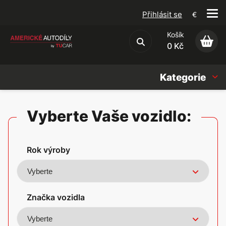
Přihlásit se
€
Košík
Obchodní podmínky
0 Kč
Kategorie
Náhradní díly
Vyberte Vaše vozidlo:
Oleje, Náplně & sady
Rok výroby
Doplňky
Americké vozy
Značka vozidla