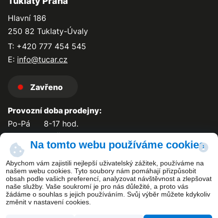
Tuklaty Praha
Hlavní 186
250 82 Tuklaty-Úvaly
T: +420 777 454 545
E:
info@tucar.cz
Zavřeno
Provozní doba prodejny:
Po-Pá
8-17 hod.
So-Ne
zavřeno
Na tomto webu používáme cookies
Abychom vám zajistili nejlepší uživatelský zážitek, používáme na
našem webu cookies. Tyto soubory nám pomáhají přizpůsobit
obsah podle vašich preferencí, analyzovat návštěvnost a zlepšovat
Kontakt
naše služby. Vaše soukromí je pro nás důležité, a proto vás
žádáme o souhlas s jejich používáním. Svůj výběr můžete kdykoliv
změnit v nastavení cookies.