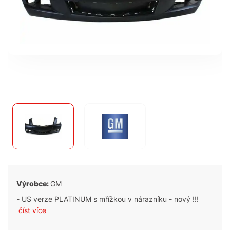
Výrobce:
GM
- US verze PLATINUM s mřížkou v nárazníku - nový !!!
číst více