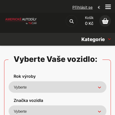
Přihlásit se
€
Košík
Obchodní podmínky
0 Kč
Kategorie
Náhradní díly
Vyberte Vaše vozidlo:
Oleje, Náplně & sady
Rok výroby
Doplňky
Americké vozy
Značka vozidla