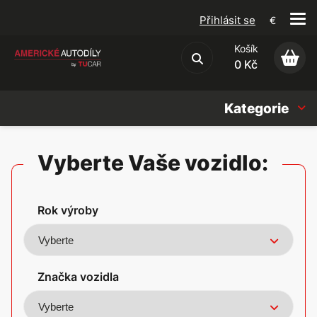
Přihlásit se
€
Košík
Obchodní podmínky
0 Kč
Kategorie
Náhradní díly
Vyberte Vaše vozidlo:
Oleje, Náplně & sady
Rok výroby
Doplňky
Americké vozy
Značka vozidla