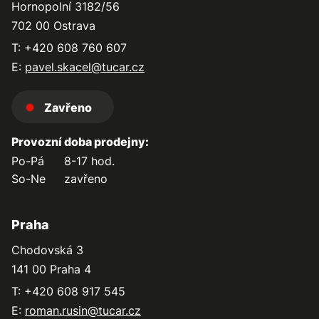
Hornopolní 3182/56
702 00 Ostrava
T: +420 608 760 607
E:
pavel.skacel@tucar.cz
Zavřeno
Provozní doba prodejny:
Po-Pá
8-17 hod.
So-Ne
zavřeno
Praha
Chodovská 3
141 00 Praha 4
T: +420 608 917 545
E:
roman.rusin@tucar.cz