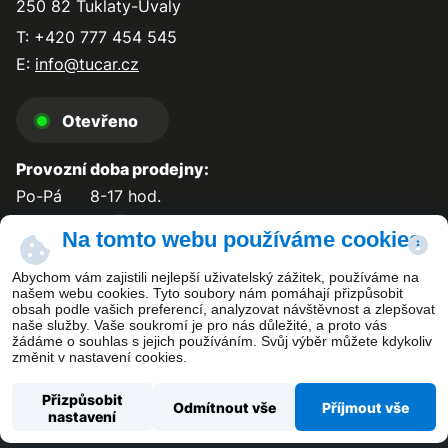
250 82 Tuklaty-Úvaly
T: +420 777 454 545
E:
info@tucar.cz
Otevřeno
Provozní doba prodejny:
Po-Pá
8-17 hod.
So-Ne
zavřeno
Na tomto webu používáme cookies
Abychom vám zajistili nejlepší uživatelský zážitek, používáme na
našem webu cookies. Tyto soubory nám pomáhají přizpůsobit
obsah podle vašich preferencí, analyzovat návštěvnost a zlepšovat
Kontakt
naše služby. Vaše soukromí je pro nás důležité, a proto vás
žádáme o souhlas s jejich používáním. Svůj výběr můžete kdykoliv
změnit v nastavení cookies.
Přizpůsobit
Odmítnout vše
Příjmout vše
nastavení
Copyright ©
TUCAR PLUS s.r.o.