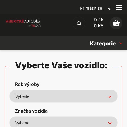
Přihlásit se
€
Košík
Obchodní podmínky
0 Kč
Kategorie
Náhradní díly
Vyberte Vaše vozidlo:
Oleje, Náplně & sady
Rok výroby
Doplňky
Americké vozy
Značka vozidla