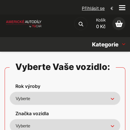
Přihlásit se
€
Košík
Obchodní podmínky
0 Kč
Kategorie
Náhradní díly
Vyberte Vaše vozidlo:
Oleje, Náplně & sady
Rok výroby
Doplňky
Americké vozy
Značka vozidla