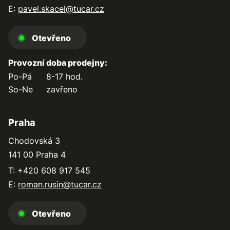
E:
pavel.skacel@tucar.cz
Otevřeno
Provozní doba prodejny:
Po-Pá
8-17 hod.
So-Ne
zavřeno
Praha
Chodovská 3
141 00 Praha 4
T: +420 608 917 545
E:
roman.rusin@tucar.cz
Otevřeno