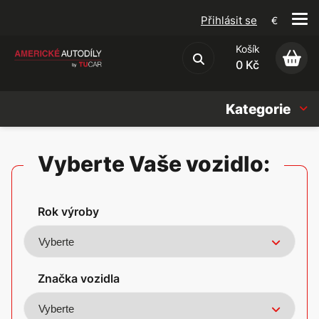
Přihlásit se
€
Košík
Obchodní podmínky
0 Kč
Kategorie
Náhradní díly
Vyberte Vaše vozidlo:
Oleje, Náplně & sady
Rok výroby
Doplňky
Americké vozy
Značka vozidla