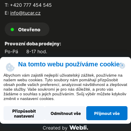
T: +420 777 454 545
E:
info@tucar.cz
Otevřeno
Provozní doba prodejny:
Po-Pá
8-17 hod.
So-Ne
zavřeno
Na tomto webu používáme cookies
Abychom vám zajistili nejlepší uživatelský zážitek, používáme na
našem webu cookies. Tyto soubory nám pomáhají přizpůsobit
obsah podle vašich preferencí, analyzovat návštěvnost a zlepšovat
Kontakt
naše služby. Vaše soukromí je pro nás důležité, a proto vás
žádáme o souhlas s jejich používáním. Svůj výběr můžete kdykoliv
změnit v nastavení cookies.
Přizpůsobit
Odmítnout vše
Příjmout vše
nastavení
Copyright ©
TUCAR PLUS s.r.o.
Created by