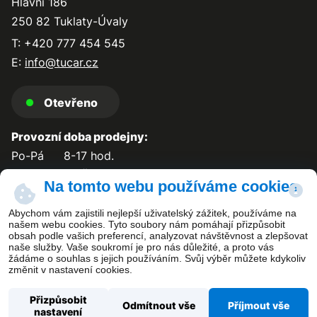
Hlavní 186
250 82 Tuklaty-Úvaly
T: +420 777 454 545
E:
info@tucar.cz
Otevřeno
Provozní doba prodejny:
Po-Pá
8-17 hod.
So-Ne
zavřeno
Na tomto webu používáme cookies
Abychom vám zajistili nejlepší uživatelský zážitek, používáme na
našem webu cookies. Tyto soubory nám pomáhají přizpůsobit
obsah podle vašich preferencí, analyzovat návštěvnost a zlepšovat
Kontakt
naše služby. Vaše soukromí je pro nás důležité, a proto vás
žádáme o souhlas s jejich používáním. Svůj výběr můžete kdykoliv
změnit v nastavení cookies.
Přizpůsobit
Odmítnout vše
Příjmout vše
nastavení