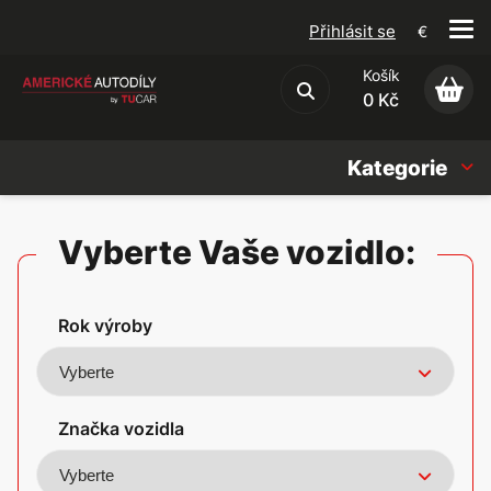
Přihlásit se
€
Košík
Obchodní podmínky
0 Kč
Kategorie
Náhradní díly
Vyberte Vaše vozidlo:
Oleje, Náplně & sady
Rok výroby
Doplňky
Americké vozy
Značka vozidla