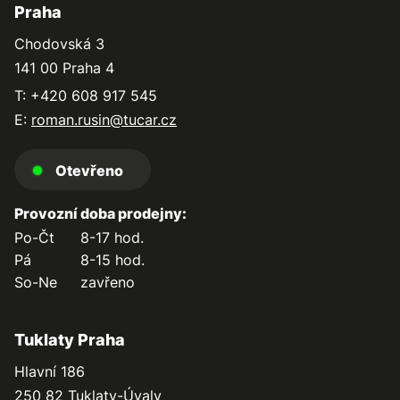
Praha
Chodovská 3
141 00 Praha 4
T: +420 608 917 545
E:
roman.rusin@tucar.cz
Otevřeno
Provozní doba prodejny:
Po-Čt
8-17 hod.
Pá
8-15 hod.
So-Ne
zavřeno
Tuklaty Praha
Hlavní 186
250 82 Tuklaty-Úvaly