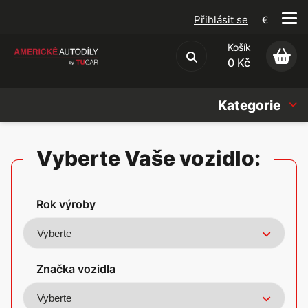
Přihlásit se
€
Košík
Obchodní podmínky
0 Kč
Kategorie
Náhradní díly
Vyberte Vaše vozidlo:
Oleje, Náplně & sady
Rok výroby
Doplňky
Americké vozy
Značka vozidla