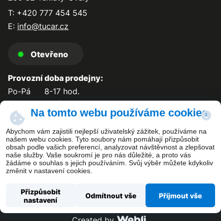
T: +420 777 454 545
E:
info@tucar.cz
Otevřeno
Provozní doba prodejny:
Po-Pá
8-17 hod.
So-Ne
zavřeno
Na tomto webu používáme cookies
Abychom vám zajistili nejlepší uživatelský zážitek, používáme na
našem webu cookies. Tyto soubory nám pomáhají přizpůsobit
obsah podle vašich preferencí, analyzovat návštěvnost a zlepšovat
Kontakt
naše služby. Vaše soukromí je pro nás důležité, a proto vás
žádáme o souhlas s jejich používáním. Svůj výběr můžete kdykoliv
změnit v nastavení cookies.
Přizpůsobit
Odmítnout vše
Příjmout vše
nastavení
Copyright ©
TUCAR PLUS s.r.o.
Created by